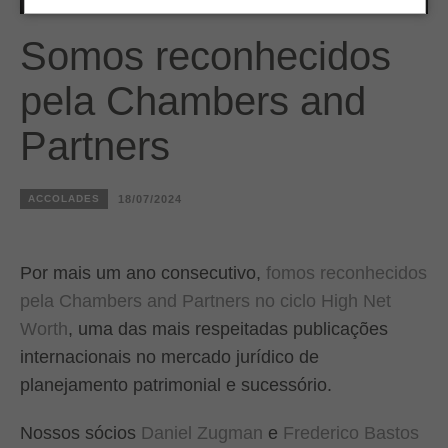
Somos reconhecidos
pela Chambers and
Partners
ACCOLADES
18/07/2024
Por mais um ano consecutivo,
fomos reconhecidos
pela Chambers and Partners no ciclo High Net
Worth
, uma das mais respeitadas publicações
internacionais no mercado jurídico de
planejamento patrimonial e sucessório.
Nossos sócios
Daniel Zugman
e
Frederico Bastos