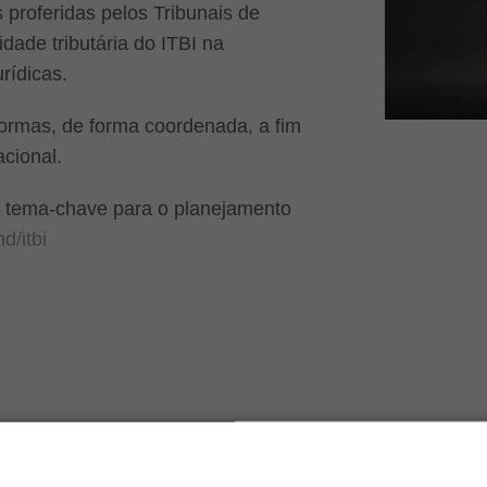
proferidas pelos Tribunais de
idade tributária do ITBI na
rídicas.
formas, de forma coordenada, a fim
acional.
e tema-chave para o planejamento
d/itbi