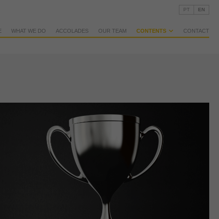
PT
EN
E
WHAT WE DO
ACCOLADES
OUR TEAM
CONTENTS
CONTACT