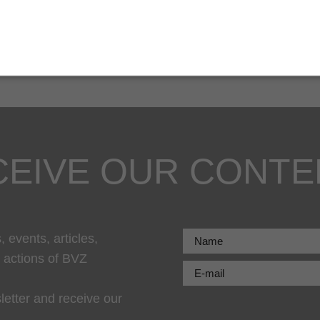
Tax Clipping | Stay Up to Date with
the Highlights
CEIVE OUR CONTE
 events, articles,
r actions of BVZ
letter and receive our