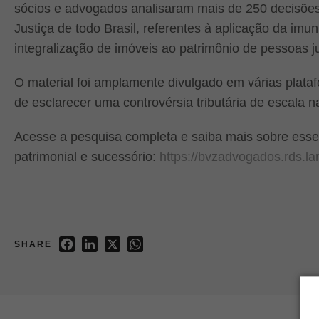
sócios e advogados analisaram mais de 250 decisões 
Justiça de todo Brasil, referentes à aplicação da imun
integralização de imóveis ao patrimônio de pessoas ju
O material foi amplamente divulgado em várias plata
de esclarecer uma controvérsia tributária de escala n
Acesse a pesquisa completa e saiba mais sobre ess
patrimonial e sucessório:
https://bvzadvogados.rds.lan
Facebook
LinkedIn
X
WhatsApp
SHARE