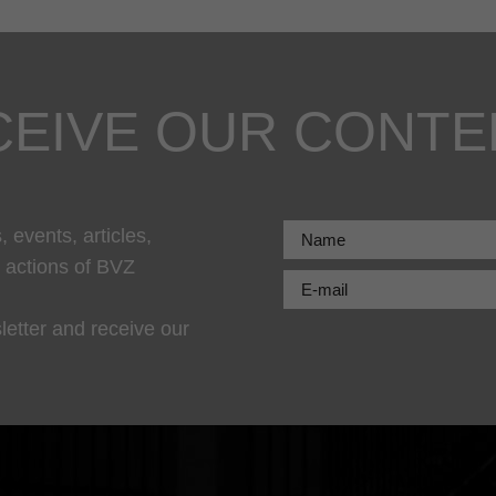
CEIVE OUR CONTE
 events, articles,
r actions of BVZ
letter and receive our