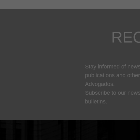
RE
Stay informed of news,
publications and othe
Advogados.
Subscribe to our news
bulletins.