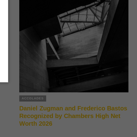
ACCOLADES
Daniel Zugman and Frederico Bastos
Recognized by Chambers High Net
Worth 2026