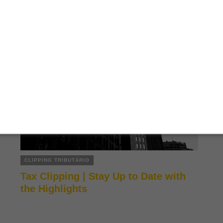
CLIPPING TRIBUTÁRIO
Tax Clipping | Stay Up to Date with
the Highlights