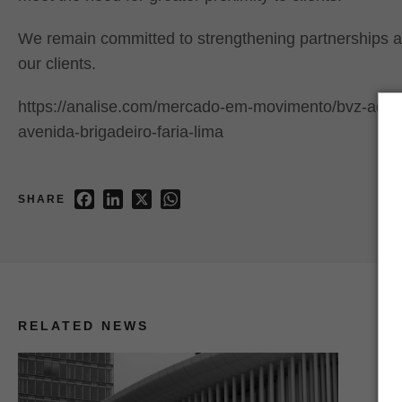
We remain committed to strengthening partnerships and
our clients.
https://analise.com/mercado-em-movimento/bvz-adv
avenida-brigadeiro-faria-lima
Facebook
LinkedIn
X
WhatsApp
SHARE
RELATED NEWS