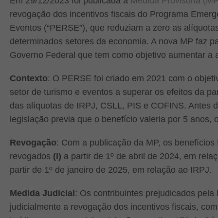
Em 29/12/2023 foi publicada a
Medida Provisória (MP
revogação dos incentivos fiscais do Programa Emerg
Eventos (“PERSE”), que reduziam a zero as alíquotas 
determinados setores da economia. A nova MP faz pa
Governo Federal que tem como objetivo aumentar a ar
Contexto
: O PERSE foi criado em 2021 com o objetiv
setor de turismo e eventos a superar os efeitos da 
das alíquotas de IRPJ, CSLL, PIS e COFINS. Antes d
legislação previa que o benefício valeria por 5 anos, 
Revogação
: Com a publicação da MP, os benefícios 
revogados
(i)
a partir de 1º de abril de 2024, em re
partir de 1º de janeiro de 2025, em relação ao IRPJ.
Medida Judicial
: Os contribuintes prejudicados pel
judicialmente a revogação dos incentivos fiscais, c