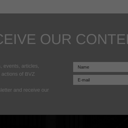
CEIVE OUR CONTE
 events, articles,
r actions of BVZ
letter and receive our