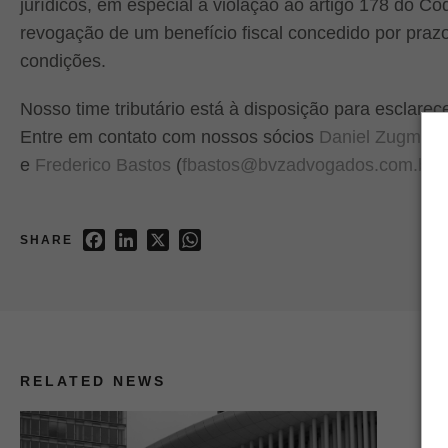
jurídicos, em especial a violação ao artigo 178 do Có
revogação de um benefício fiscal concedido por praz
condições.
Nosso time tributário está à disposição para esclare
Entre em contato com nossos sócios
Daniel Zugman
e
Frederico Bastos
(
fbastos@bvzadvogados.com.br
)
Facebook
LinkedIn
X
WhatsApp
SHARE
RELATED NEWS