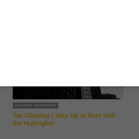
CLIPPING TRIBUTÁRIO
Tax Clipping | Stay Up to Date with
the Highlights