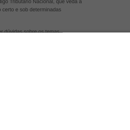
digo Tributário Nacional, que veda a
o certo e sob determinadas
cer dúvidas sobre os temas.
(
dzugman@bvzadvogados.com.br
)
 para discutir os assuntos.