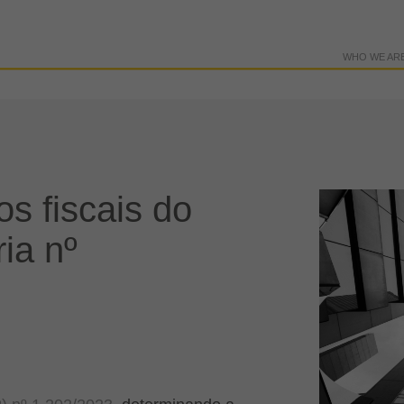
WHO WE AR
s fiscais do
ia nº