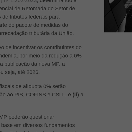
) nº 1.202/2023
, determinando a
encial de Retomada do Setor de
de tributos federais para
rte do pacote de medidas do
recadação tributária da União.
o de incentivar os contribuintes do
pandemia, por meio da redução a 0%
a publicação da nova MP, a
ou seja, até 2026.
fiscais de alíquota 0% serão
lação ao PIS, COFINS e CSLL, e
(ii)
a
a MP poderão questionar
om base em diversos fundamentos