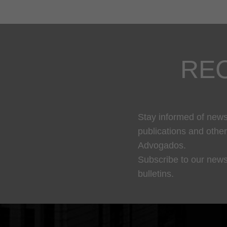
RE
Stay informed of news,
publications and othe
Advogados.
Subscribe to our news
bulletins.