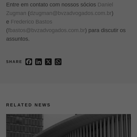
Entre em contato com nossos sócios
Daniel
Zugman
(
dzugman@bvzadvogados.com.br
)
e
Frederico Bastos
(
fbastos@bvzadvogados.com.br
) para discutir os
assuntos.
Facebook
LinkedIn
X
WhatsApp
SHARE
RELATED NEWS