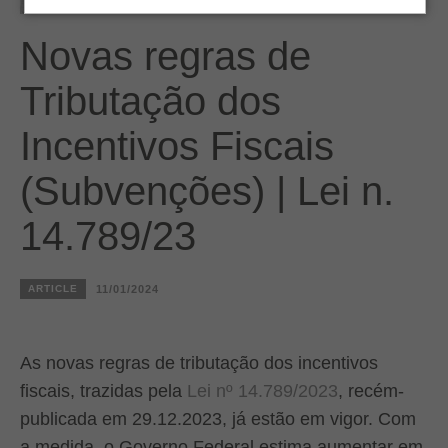
Novas regras de
Tributação dos
Incentivos Fiscais
(Subvenções) | Lei n.
14.789/23
ARTICLE
11/01/2024
As novas regras de tributação dos incentivos
fiscais, trazidas pela
Lei nº 14.789/2023
, recém-
publicada em 29.12.2023, já estão em vigor. Com
a medida, o Governo Federal estima aumentar em