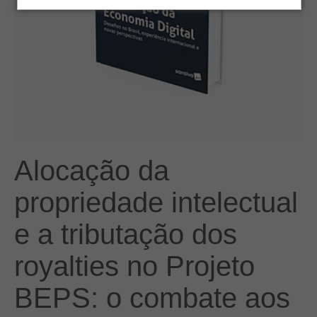
Alocação da
propriedade intelectual
e a tributação dos
royalties no Projeto
BEPS: o combate aos