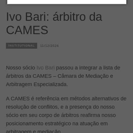
Ivo Bari: árbitro da
CAMES
INSTITUTIONAL
11/12/2024
Nosso sócio
Ivo Bari
passou a integrar a lista de
árbitros da CAMES – Câmara de Mediação e
Arbitragem Especializada.
A CAMES é referência em métodos alternativos de
resolução de conflitos, e a presença do nosso
sócio em seu corpo de árbitros reafirma nosso
posicionamento estratégico na atuação em
arbitragem e mediação.