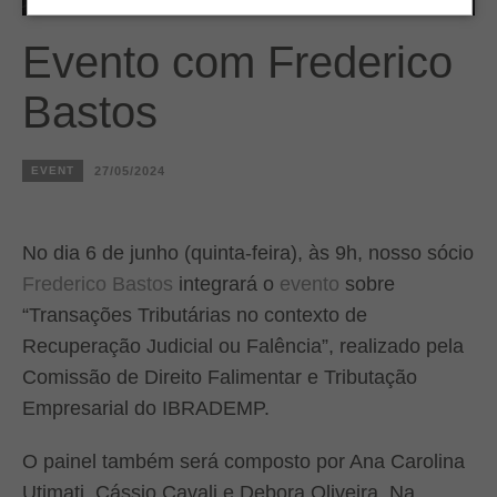
Evento com Frederico
Bastos
EVENT
27/05/2024
No dia 6 de junho (quinta-feira), às 9h, nosso sócio
Frederico Bastos
integrará o
evento
sobre
“Transações Tributárias no contexto de
Recuperação Judicial ou Falência”, realizado pela
Comissão de Direito Falimentar e Tributação
Empresarial do IBRADEMP.
O painel também será composto por Ana Carolina
Utimati, Cássio Cavali e Debora Oliveira. Na