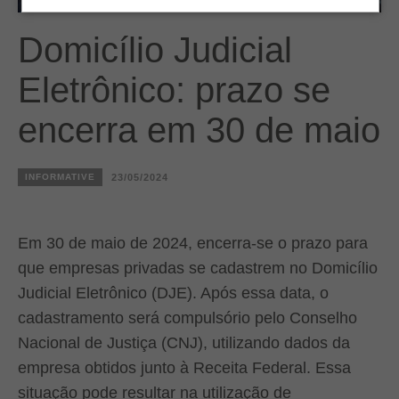
Domicílio Judicial
Eletrônico: prazo se
encerra em 30 de maio
INFORMATIVE
23/05/2024
Em 30 de maio de 2024, encerra-se o prazo para
que empresas privadas se cadastrem no Domicílio
Judicial Eletrônico (DJE). Após essa data, o
cadastramento será compulsório pelo Conselho
Nacional de Justiça (CNJ), utilizando dados da
empresa obtidos junto à Receita Federal. Essa
situação pode resultar na utilização de