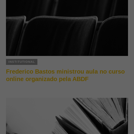
INSTITUTIONAL
Frederico Bastos ministrou aula no curso
online organizado pela ABDF