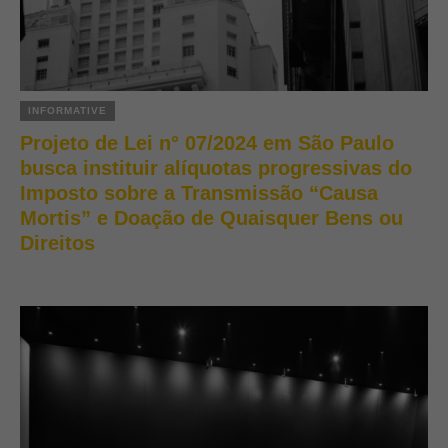
INFORMATIVE
Projeto de Lei n° 07/2024 em São Paulo
busca instituir alíquotas progressivas do
Imposto sobre a Transmissão “Causa
Mortis” e Doação de Quaisquer Bens ou
Direitos