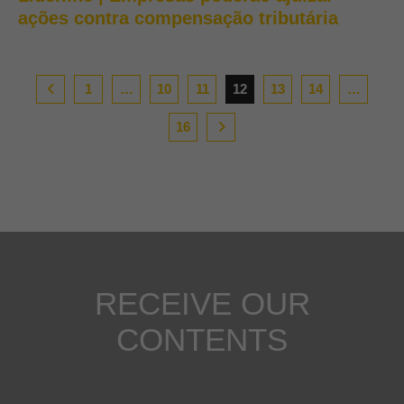
ações contra compensação tributária
1
…
10
11
12
13
14
…
16
RECEIVE OUR
CONTENTS