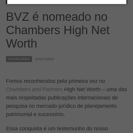
BVZ é nomeado no
Chambers High Net
Worth
ACCOLADES
24/07/2023
Fomos reconhecidos pela primeira vez no
Chambers and Partners
High Net Worth – uma das
mais respeitadas publicações internacionais de
pesquisa no mercado jurídico de planejamento
patrimonial e sucessório.
Essa conquista é um testemunho do nosso