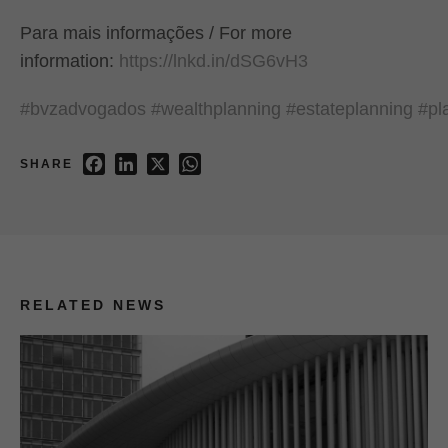
Para mais informações / For more
information:
https://lnkd.in/dSG6vH3
#bvzadvogados
#wealthplanning
#estateplanning
#pl
Facebook
LinkedIn
X
WhatsApp
SHARE
RELATED NEWS